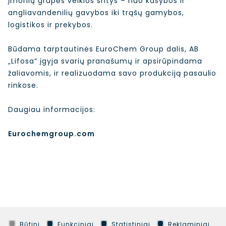
Įmonių grupės veiklos sritys – nuo kasybos ir
angliavandenilių gavybos iki trąšų gamybos,
logistikos ir prekybos.
Būdama tarptautinės EuroChem Group dalis, AB
„Lifosa“ įgyja svarių pranašumų ir apsirūpindama
žaliavomis, ir realizuodama savo produkciją pasaulio
rinkose.
Daugiau informacijos:
Eurochemgroup.com
Būtini
Funkciniai
Statistiniai
Reklaminiai