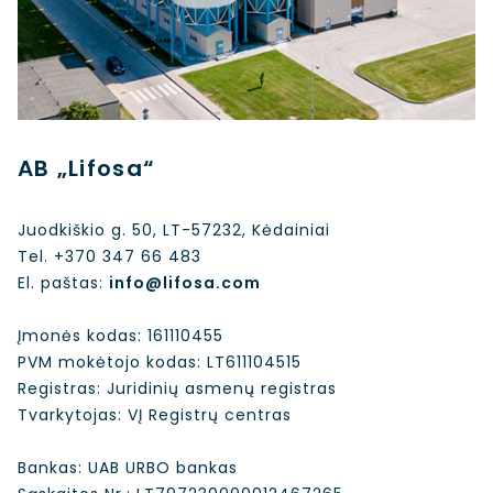
AB „Lifosa“
Juodkiškio g. 50, LT-57232, Kėdainiai
Tel. +370 347 66 483
El. paštas:
info@lifosa.com
Įmonės kodas: 161110455
PVM mokėtojo kodas: LT611104515
Registras: Juridinių asmenų registras
Tvarkytojas: VĮ Registrų centras
Bankas: UAB URBO bankas